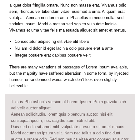
aliquet dolor fringilla ornare. Nunc non massa erat. Vivamus odio
sem, rhoncus vel bibendum vitae, euismod a urna. Aliquam erat
volutpat. Aenean non lorem arcu. Phasellus in neque nulla, sed
sodales ipsum. Morbi a massa sed sapien vulputate lacinia.
Vivamus et urna vitae felis malesuada aliquet sit amet et metus.
Consectetur adipiscing elit vtae elit libero
Nullam id dolor id eget lacinia odio posuere erat a ante
Integer posuere erat dapibus posuere velit
There are many variations of passages of Lorem Ipsum available,
but the majority have suffered alteration in some form, by injected
humour, or randomised words which don’t look even slightly
believable.
This is Photoshop’s version of Lorem Ipsum. Proin gravida nibh
vel velit auctor aliquet.
Aenean sollicitudin, lorem quis bibendum auctor, nisi elit
consequat ipsum, nec sagittis sem nibh id elit.
Duis sed odio sit amet nibh vulputate cursus a sit amet mauris.
Morbi accumsan ipsum velit. Nam nec tellus a odio tincidunt
auctor a ornare odio. Sed non mauris vitae erat consequat auctor